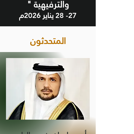
والترفيهية "
يناير
م
2026
27- 28
المتحدثون