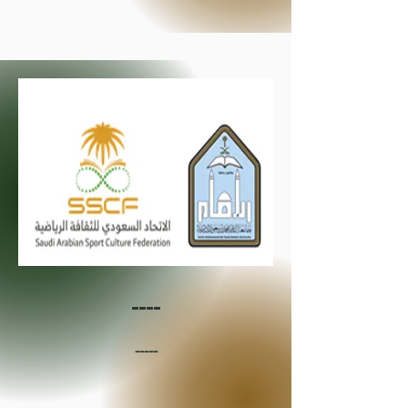
----
-----