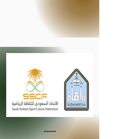
-----