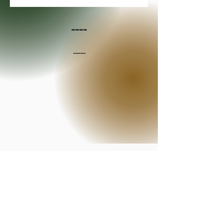
----
-----