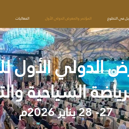
يل في التطوع
المؤتمر والمعرض الدولي الأول
الفعاليات
ض الدولي الأول للث
رياضة السياحية والت
يناير
م
2026
27- 28