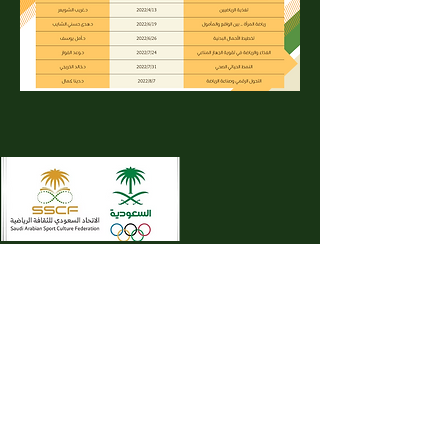
مواعيد العمل:
الاحد-الخميس: 9 صباحاً ال 8 مساءً
الجمعة-السبت: عطلة
: اتصل ب
نا
مجمع الامير فيصل بن فهد الاولمبي البريد
​للتواصل على
sscf.itweb@gmail.com
الإلكتروني
رقم الواتساب
(550338556 966
+)